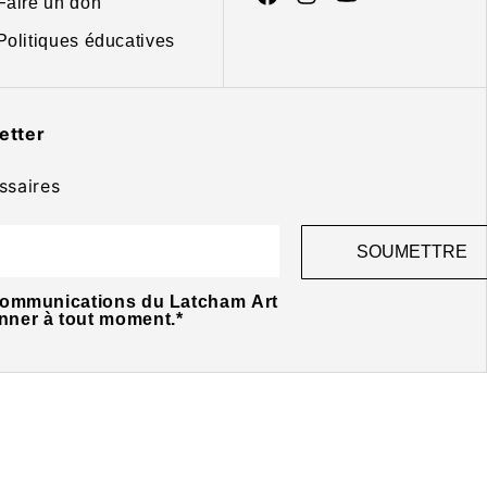
Faire un don
Politiques éducatives
etter
ssaires
 communications du Latcham Art
nner à tout moment.
*