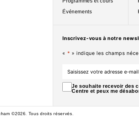
Programmes et cours
Événements
Inscrivez-vous à notre newsl
«
*
» indique les champs néce
E-
mail
*
Consentement
*
Je souhaite recevoir des
Centre et peux me désabo
tcham ©2026. Tous droits réservés.